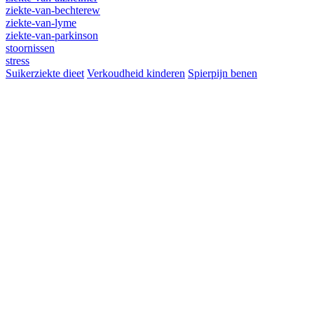
ziekte-van-bechterew
ziekte-van-lyme
ziekte-van-parkinson
stoornissen
stress
Suikerziekte dieet
Verkoudheid kinderen
Spierpijn benen