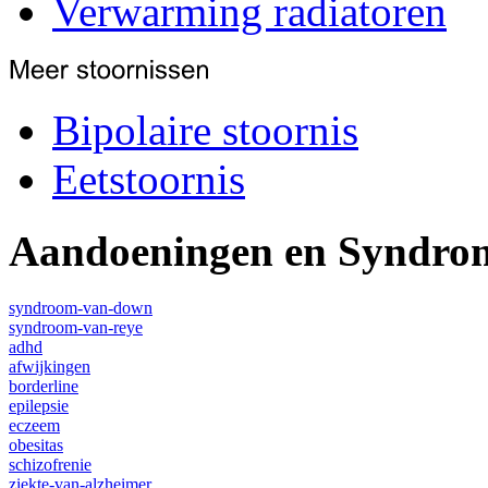
Verwarming radiatoren
Bipolaire stoornis
Eetstoornis
Aandoeningen en Syndro
syndroom-van-down
syndroom-van-reye
adhd
afwijkingen
borderline
epilepsie
eczeem
obesitas
schizofrenie
ziekte-van-alzheimer