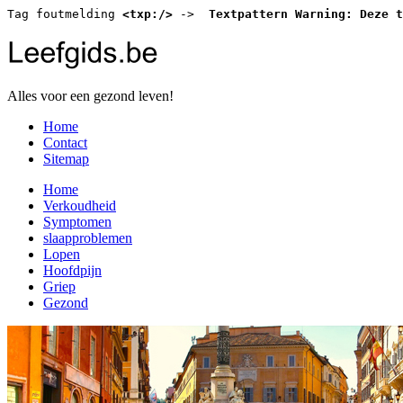
Tag foutmelding 
<txp:/>
 -> 
 Textpattern Warning: Deze t
Alles voor een gezond leven!
Home
Contact
Sitemap
Home
Verkoudheid
Symptomen
slaapproblemen
Lopen
Hoofdpijn
Griep
Gezond