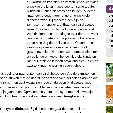
Suikerziekte
kan zich op verschillende leeftijden
ontwikkelen. Er zijn twee soorten suikerziekte.
A
Kinderen kunnen diabetes een krijgen, ouderen
maar ook steeds meer jongeren ontwikkelen
sy
diabetes twee. Bij diabetes een zijn de
ad
symptomen
sneller zichtbaar dan bij diabetes
bor
twee. Opvallend is dat de kinderen ontzettend
ec
veel drinken, constant klagen over dorst en vaak
sch
naar de wc moeten om te plassen. Ook kunnen
zi
zij de hele dag door blijven eten. Ondanks het
zi
veelvuldig eten en drinken is er een groot
st
gewichtsverlies. Het zicht wordt steeds slechter
en de kinderen voelen behoorlijk ziek. Kinderen
met suikerziekte kunnen opvallend bleek zien en
zwarte kringen onder hun ogen hebben.
s veel later naar buiten dan bij diabetes een. Als de symptomen
rst en drinken met de daarbij
behorende
vele bezoekjes aan de wc
Sui
n zicht, men gaat wazig zien, voelen de ogen bij diabetes twee
n zij er rood uit gaan zien. Mensen met diabetes twee kunnen zich
 pijn gaan doen. Opvallend en vooral een symptoom zijn wondjes
elen. Ook heeft men last van steeds opnieuw
terugkerende
Ve
beide types
diabetes.
Bij diabetes een gaat door de snellere