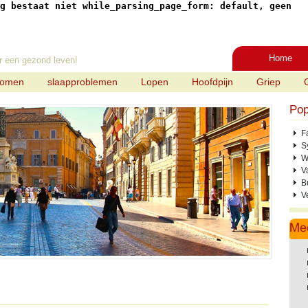
g bestaat niet while_parsing_page_form: default, geen
Home
r een gezond leven!
tomen
slaapproblemen
Lopen
Hoofdpijn
Griep
Pop
F
S
W
V
B
V