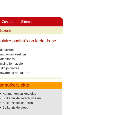
Contact
Sitemap
Gezond
ulaire pagina's op leefgids.be
atblockers
ymptomen keelpijn
aterfitness
accinatie mazelen
uikpijn diarree
erwarming radiatoren
Kenmerken suikerziekte
Suikerziekte verschijnselen
Suikerziekte kinderen
Suikerziekte dieet