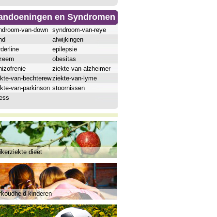
andoeningen en Syndromen
ndroom-van-down
syndroom-van-reye
hd
afwijkingen
derline
epilepsie
zeem
obesitas
izofrenie
ziekte-van-alzheimer
ekte-van-bechterew
ziekte-van-lyme
ekte-van-parkinson
stoornissen
ress
kerziekte dieet
rkoudheid kinderen