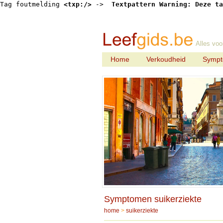
Tag foutmelding 
<txp:/>
 -> 
 Textpattern Warning: Deze ta
Alles voo
Home
Verkoudheid
Symp
Symptomen suikerziekte
home
>
suikerziekte