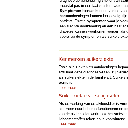
diagnose de behandeling sneller van star
meestal pas in een laat stadium wordt a
Symptomen
hiervan kunnen verlies van s
hartaandoeningen kunnen het gevolg zijn
ontdekt. Enkele symptomen waar je vooral
een slechte doorbloeding en een naar ac
diabetes kunnen voorkomen worden als de 
vooral op de symptomen als suikerziekte i
Kenmerken suikerziekte
Zoals alle ziekten en aandoeningen bepa
arts naar deze diagnose wijzen. Bij
verm
als suikerziekte in de familie zit. Suiker
Soms is...
Lees meer...
Suikerziekte verschijnselen
Als de werking van de alvleesklier is
vers
niet meer naar behoren functioneren en d
van de alvleesklier werkt ook het stofwi
lichaamsstoffen tekort en is voortdurend..
Lees meer...