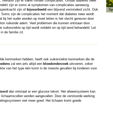
t, hierdoor zijn er vaker minder complicaties. Omdat diabetes twee
andekt zijn er soms al symptomen van complicaties aanwezig.
pierkracht zijn of
bijvoorbeeld
een blijvend verminderd zicht. Ook
Sp
. Soms zijn de complicaties het moment dat diabetes twee wordt
 bij het ouder worden op moet letten is het slecht genezen door
eton ruikende adem. Veel problemen die kunnen ontstaan door
suikerziekte op tijd wordt ontdekt en op tijd word behandeld. Let
n de familie zit.
alde kenmerken hebben, heeft ook suikerziekte kenmerken die de
oedens
zal een arts altijd een
bloedonderzoek
uitvoeren, zeker
ziekte van het type één komt in de meeste gevallen bij kinderen voor.
toord
dan ontstaat er een glucose tekort. Het afweersysteem kan
e lichaamscellen worden aangevallen. Door de verstoorde werking
sselingssysteem niet meer goed. Het lichaam komt goede
.