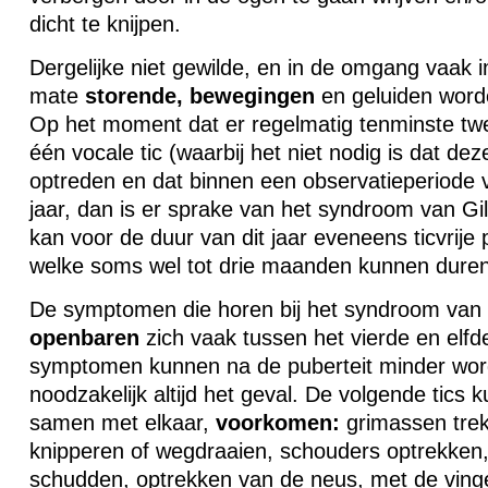
dicht te knijpen.
Dergelijke niet gewilde, en in de omgang vaak 
mate
storende,
bewegingen
en geluiden worde
Op het moment dat er regelmatig tenminste twe
één vocale tic (waarbij het niet nodig is dat d
optreden en dat binnen een observatieperiode
jaar, dan is er sprake van het syndroom van Gil
kan voor de duur van dit jaar eveneens ticvrij
welke soms wel tot drie maanden kunnen duren
De symptomen die horen bij het syndroom van G
openbaren
zich vaak tussen het vierde en elfd
symptomen kunnen na de puberteit minder word
noodzakelijk altijd het geval. De volgende tics k
samen met elkaar,
voorkomen:
grimassen tre
knipperen of wegdraaien, schouders optrekken,
schudden, optrekken van de neus, met de ving