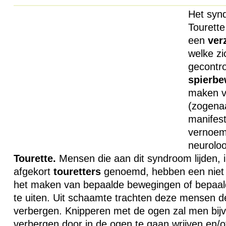
Het synd
Tourette
een
ver
welke zi
gecontr
spierb
maken v
(zogena
manifest
vernoem
neuroloo
Tourette.
Mensen die aan dit syndroom lijden, 
afgekort
touretters
genoemd, hebben een niet 
het maken van bepaalde bewegingen of bepaal
te uiten. Uit schaamte trachten deze mensen de
verbergen. Knipperen met de ogen zal men bijv
verbergen door in de ogen te gaan wrijven en/