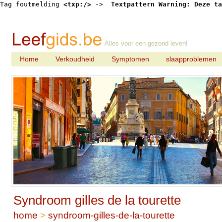
Tag foutmelding 
<txp:/>
 -> 
 Textpattern Warning: Deze ta
Alles voor een gezond leven!
Home
Verkoudheid
Symptomen
slaapproblemen
Syndroom gilles de la tourette
home
>
syndroom-gilles-de-la-tourette