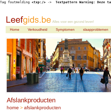
Tag foutmelding 
<txp:/>
 -> 
 Textpattern Warning: Deze ta
Alles voor een gezond leven!
Home
Verkoudheid
Symptomen
slaapproblemen
Afslankproducten
home
>
afslankproducten